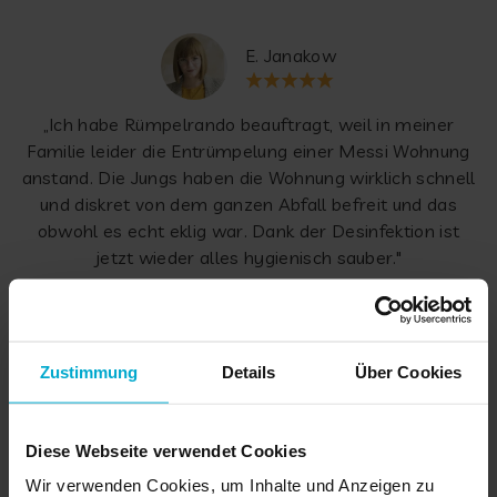
E. Janakow
„Ich habe Rümpelrando beauftragt, weil in meiner
Familie leider die Entrümpelung einer Messi Wohnung
anstand. Die Jungs haben die Wohnung wirklich schnell
und diskret von dem ganzen Abfall befreit und das
obwohl es echt eklig war. Dank der Desinfektion ist
jetzt wieder alles hygienisch sauber."
Zustimmung
Details
Über Cookies
ALLE ANZEIGEN
Diese Webseite verwendet Cookies
Wir verwenden Cookies, um Inhalte und Anzeigen zu