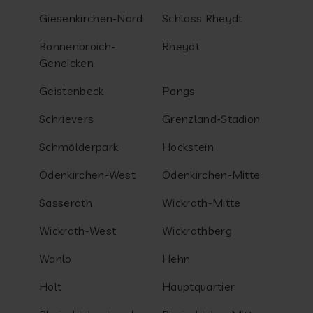
Giesenkirchen-Nord
Schloss Rheydt
Bonnenbroich-
Rheydt
Geneicken
Geistenbeck
Pongs
Schrievers
Grenzland-Stadion
Schmölderpark
Hockstein
Odenkirchen-West
Odenkirchen-Mitte
Sasserath
Wickrath-Mitte
Wickrath-West
Wickrathberg
Wanlo
Hehn
Holt
Hauptquartier