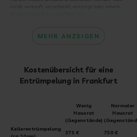
vorab verkauft, verschenkt, entsorgt oder einem
anderen Haushalt zugeführt wird.
MEHR ANZEIGEN
Kostenübersicht für eine
Entrümpelung in Frankfurt
Wenig
Normaler
Hausrat
Hausrat
(Gegenstände)
(Gegenständ
Kellerentrümpelung
375 €
750 €
(ca.20qm)