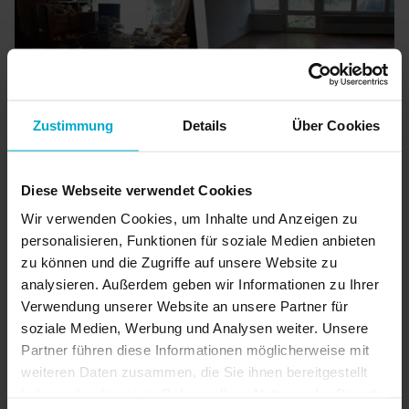
Zustimmung
Details
Über Cookies
Diese Webseite verwendet Cookies
E. Janakow
Wir verwenden Cookies, um Inhalte und Anzeigen zu
personalisieren, Funktionen für soziale Medien anbieten
zu können und die Zugriffe auf unsere Website zu
„Ich habe Rümpelrando beauftragt, weil in meiner
analysieren. Außerdem geben wir Informationen zu Ihrer
Familie leider die Entrümpelung einer Messi Wohnung
Verwendung unserer Website an unsere Partner für
anstand. Die Jungs haben die Wohnung wirklich schnell
soziale Medien, Werbung und Analysen weiter. Unsere
und diskret von dem ganzen Abfall befreit und das
Partner führen diese Informationen möglicherweise mit
obwohl es echt eklig war. Dank der Desinfektion ist
weiteren Daten zusammen, die Sie ihnen bereitgestellt
jetzt wieder alles hygienisch sauber."
haben oder die sie im Rahmen Ihrer Nutzung der Dienste