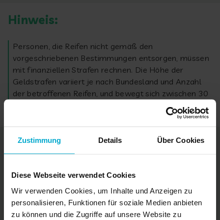
Hinweis:
Personen, die Reifen nicht gemäß den
vorgeschriebenen Bestimmungen entsorgen, müssen
mit finanziellen Strafen rechnen. Die Höhe der
Geldstrafen variiert je nach Bundesland und Anzahl
der betroffenen Reifen, und bewegt sich zwischen 30
Euro und 25.000 Euro.
Zustimmung
Details
Über Cookies
Was kostet die
Altreifenentsorgung in der Nähe?
Diese Webseite verwendet Cookies
Wir verwenden Cookies, um Inhalte und Anzeigen zu
Die Kosten für die Entsorgung über Autohändler,
personalisieren, Funktionen für soziale Medien anbieten
Werkstätten, Fachbetriebe oder Wertstoffhöfe sind
zu können und die Zugriffe auf unsere Website zu