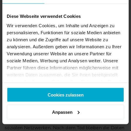
beauftragt dann den passenden Nachlassverwalter.
Bei Erbengemeinschaften müssen alle Erben dem
Antrag zustimmen und ihn gemeinschaftlich stellen.
Diese Webseite verwendet Cookies
Der Antrag wird in Form eines Schreibens gestellt. Es
Wir verwenden Cookies, um Inhalte und Anzeigen zu
nennt den Grund für eine Nachlassverwaltung und
personalisieren, Funktionen für soziale Medien anbieten
beinhaltet die vollständigen Namen und Wohnorte der
zu können und die Zugriffe auf unsere Website zu
Antragssteller sowie den vollständigen Namen und
analysieren. Außerdem geben wir Informationen zu Ihrer
den Todestag des Erblassers.
Verwendung unserer Website an unsere Partner für
soziale Medien, Werbung und Analysen weiter. Unsere
Partner führen diese Informationen möglicherweise mit
Was passiert mit digitalen
weiteren Daten zusammen, die Sie ihnen bereitgestellt
haben oder die sie im Rahmen Ihrer Nutzung der Dienste
Hinterlassenschaften?
gesammelt haben.
Cookies zulassen
Bei dem sogenannten digitalen Erbe handelt es sich um
Anpassen
digitale Dateien, die bspw. in Clouds gespeichert sind,
sowie Accounts von E-Mail-Fächern und Profilen in
sozialen Netzwerken. Nach dem Tod bleiben die Daten