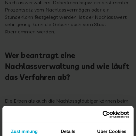
Nachlassverwalters. Dabei kann bspw. ein bestimmter
Prozentsatz vom Nachlassvermögen oder ein
Stundenlohn festgelegt werden. Ist der Nachlasswert
sehr gering, kann die Gebühr auch vom Staat
übernommen werden.
Wer beantragt eine
Nachlassverwaltung und wie läuft
das Verfahren ab?
Die Erben als auch die Nachlassgläubiger können beim
zuständigen Nachlassgericht einen Antrag auf
Nachlassverwaltung stellen, wenn die bekannten
Gründe (Unübersichtlichkeit des Erbes oder mögliche
Überschuldung) vorliegen. Das Nachlassgericht
Zustimmung
Details
Über Cookies